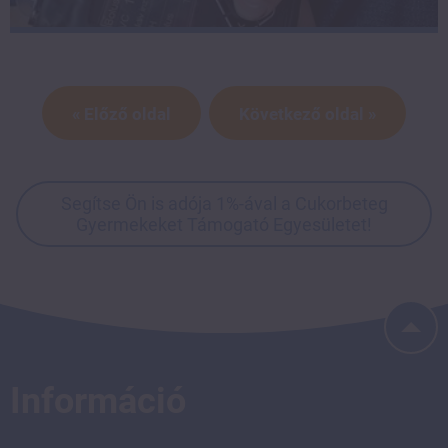
« Előző oldal
Következő oldal »
Segítse Ön is adója 1%-ával a Cukorbeteg
Gyermekeket Támogató Egyesületet!
Információ