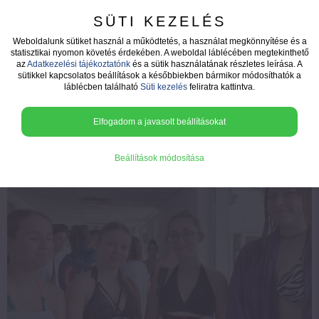
SÜTI KEZELÉS
Weboldalunk sütiket használ a működtetés, a használat megkönnyítése és a
statisztikai nyomon követés érdekében. A weboldal láblécében megtekinthető
az
Adatkezelési tájékoztatónk
és a sütik használatának részletes leírása. A
2022 Balatoni tábor-
sütikkel kapcsolatos beállítások a későbbiekben bármikor módosíthatók a
láblécben található
Süti kezelés
feliratra kattintva.
Kehidakustány
Elfogadom a javasolt beállításokat
Beállítások módosítása