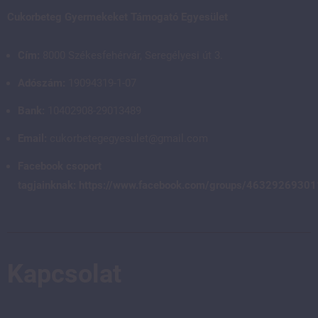
Cukorbeteg Gyermekeket Támogató Egyesület
Cím:
8000 Székesfehérvár, Seregélyesi út 3.
Adószám:
19094319-1-07
Bank:
10402908-29013489
Email:
cukorbetegegyesulet@gmail.com
Facebook csoport
tagjainknak:
https://www.facebook.com/groups/4632926930
Kapcsolat