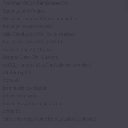
Twinmed Orvosi Rendszerek Kft.
Szent Lukács Patika
Musashi Hungary Manufacturing Ltd.
Kriványi Investments Kft.
Asix Distribution Kft. (Gullon keksz)
Puskás és Társa Kft. (pékáru)
Aranykorona Zrt. (Tojás)
Magyar Cukor Zrt. (Süssina)
m-GEL Hungary Kft. (Dia-Wellness termékek)
Alföldi Tej Kft.
Cornexi
Damniczki cukrászda
Zrínyi cukrászda
Saveur Kávézó és Cukrászda
Szörp Bt.
Városi élelmiszer piac Bors Lászlóné (zöldség)