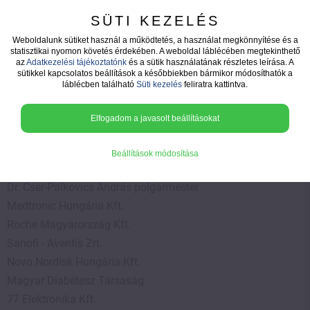
SÜTI KEZELÉS
Weboldalunk sütiket használ a működtetés, a használat megkönnyítése és a
statisztikai nyomon követés érdekében. A weboldal láblécében megtekinthető
az
Adatkezelési tájékoztatónk
és a sütik használatának részletes leírása. A
Támogatóink
sütikkel kapcsolatos beállítások a későbbiekben bármikor módosíthatók a
láblécben található
Süti kezelés
feliratra kattintva.
Elfogadom a javasolt beállításokat
Fejér Megyei Szent György Egyetemi Oktató Kórház
Beállítások módosítása
Székesfehérvár Megyei Jogú Város Önkormányzata
Dr. Cser-Palkovics András polgármester
Medtronic Hungária Kft.
Roche Magyarország Kft.
Sanofi - Aventis Zrt.
Novo Nordisk Hungária Kft.
Magyar Diabétesz Társaság
77 Elektronika Kft.