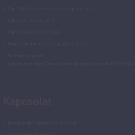
Cím:
8000 Székesfehérvár, Seregélyesi út 3.
Adószám:
19094319-1-07
Bank:
10402908-29013489
Email:
cukorbetegegyesulet@gmail.com
Facebook csoport
tagjainknak:
https://www.facebook.com/groups/4632926930
Kapcsolat
Az egyesület elnöke:
Zsadon Anna
Telefon:
+36 306966017