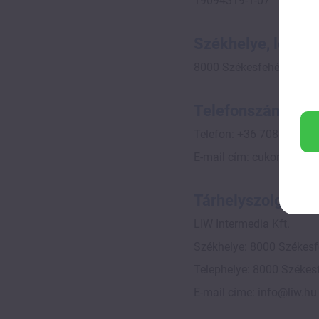
19094319-1-07
Székhelye, levele
8000 Székesfehérvár, Ser
Telefonszáma és e
Telefon: +36 708816868
E-mail cím: cukorbeteg
Tárhelyszolgáltató
LIW Intermedia Kft.
Székhelye: 8000 Székesfe
Telephelye: 8000 Székesf
E-mail címe: info@liw.hu