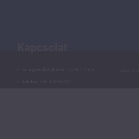
Kapcsolat
Az egyesület elnöke:
Zsadon Anna
2026 ©
A
Telefon:
+36 306966017
E-mail:
info@gyermekdiab8000.hu
Facebook csoport tagjainknak:
https://www.facebook.