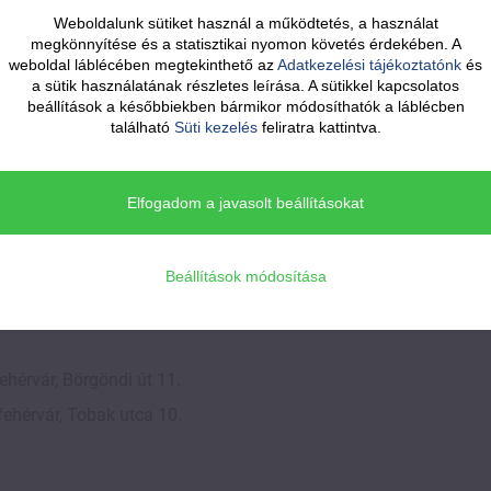
Weboldalunk sütiket használ a működtetés, a használat
megkönnyítése és a statisztikai nyomon követés érdekében. A
zési címe:
weboldal láblécében megtekinthető az
Adatkezelési tájékoztatónk
és
a sütik használatának részletes leírása. A sütikkel kapcsolatos
egélyesi út 3.
beállítások a későbbiekben bármikor módosíthatók a láblécben
található
Süti kezelés
feliratra kattintva.
lektronikus levelezési címe:
Elfogadom a javasolt beállításokat
egyesulet@gmail.com
Beállítások módosítása
 adatai:
hérvár, Börgöndi út 11.
ehérvár, Tobak utca 10.