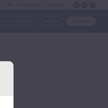
HÍREK
DOKUMENTUMOK
TÁMOGATÓINK
A cukorbetegségről
Kapcsolat
Így segíthet