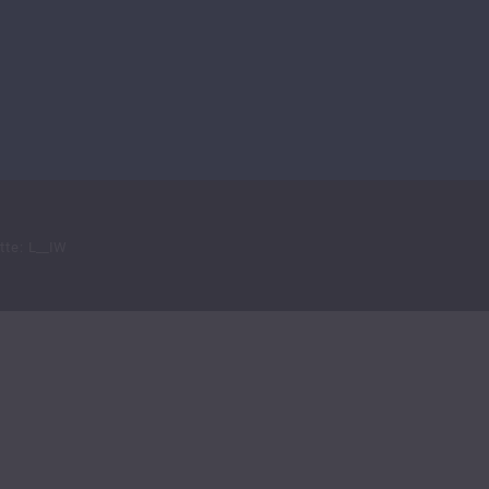
tte:
L__IW