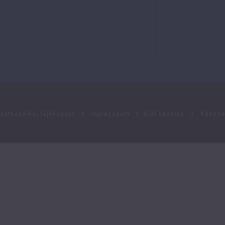
datkezelési tájékozató
|
Impresszum
|
Süti kezelés
|
Készíte
com/groups/4632926930117175