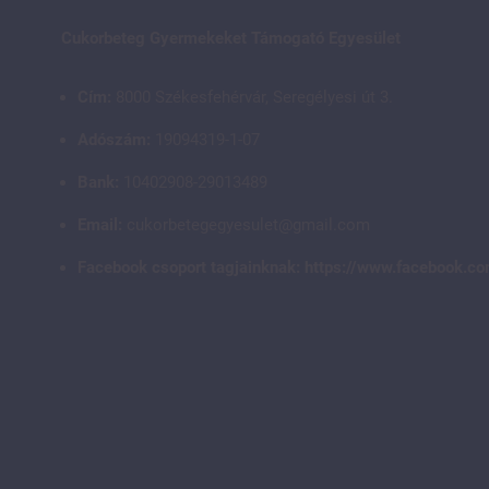
Cukorbeteg Gyermekeket Támogató Egyesület
Cím:
8000 Székesfehérvár, Seregélyesi út 3.
Adószám:
19094319-1-07
Bank:
10402908-29013489
Email:
cukorbetegegyesulet@gmail.com
Facebook csoport tagjainknak:
https://www.facebook.