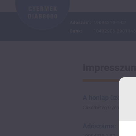
Adószám:
19094319-1-07
Bank:
10402908-2901348
Impresszu
A honlap üzemelte
Cukorbeteg Gyermekeket
Adószáma: