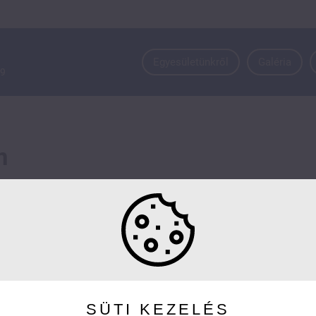
Egyesületünkről
Galéria
9
m
tője:
 Támogató Egyesület
SÜTI KEZELÉS