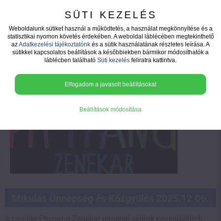
SÜTI KEZELÉS
Weboldalunk sütiket használ a működtetés, a használat megkönnyítése és a
statisztikai nyomon követés érdekében. A weboldal láblécében megtekinthető
az
Adatkezelési tájékoztatónk
és a sütik használatának részletes leírása. A
Hírek
sütikkel kapcsolatos beállítások a későbbiekben bármikor módosíthatók a
láblécben található
Süti kezelés
feliratra kattintva.
Elfogadom a javasolt beállításokat
Beállítások módosítása
Mikulás Ünnepség és Közgyűlés 2025.12.06.
A csodás Pitypang Zenekar ünnepel velünk egyesületünk