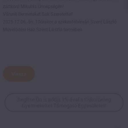
zártkörű Mikulás Ünnepségén!
Várunk Benneteket Sok Szeretettel!
2025.12.06.-án, 10órakor a székesfehérvári Szent László
Művelődési Ház Szent László termében
Vissza
Segítse Ön is adója 1%-ával a Cukorbeteg
Gyermekeket Támogató Egyesületet!