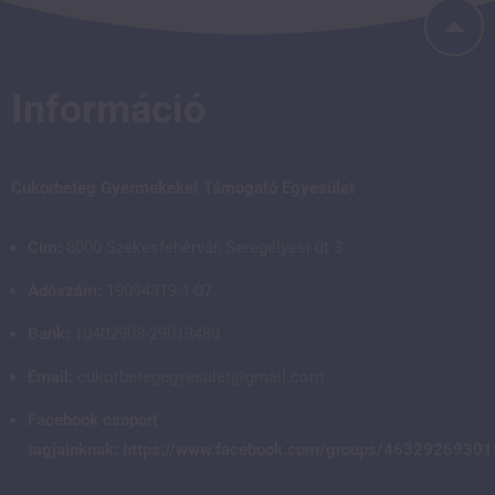
Információ
Cukorbeteg Gyermekeket Támogató Egyesület
Cím:
8000 Székesfehérvár, Seregélyesi út 3.
Adószám:
19094319-1-07
Bank:
10402908-29013489
Email:
cukorbetegegyesulet@gmail.com
Facebook csoport
tagjainknak:
https://www.facebook.com/groups/4632926930